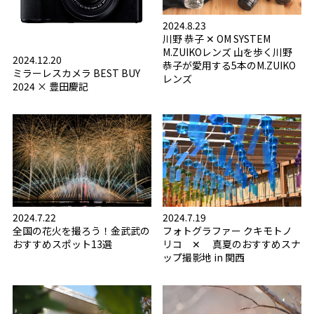
2024.8.23
川野 恭子 ✕ OM SYSTEM
M.ZUIKOレンズ 山を歩く川野
2024.12.20
恭子が愛用する5本のM.ZUIKO
ミラーレスカメラ BEST BUY
レンズ
2024 × 豊田慶記
2024.7.19
2024.7.22
フォトグラファー クキモトノ
全国の花火を撮ろう！金武武の
リコ ✕ 真夏のおすすめスナ
おすすめスポット13選
ップ撮影地 in 関西