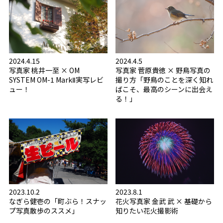
2024.4.15
2024.4.5
写真家 桃井一至 × OM
写真家 菅原貴徳 × 野鳥写真の
SYSTEM OM-1 MarkⅡ実写レビ
撮り方「野鳥のことを深く知れ
ュー！
ばこそ、最高のシーンに出会え
る！」
2023.10.2
2023.8.1
なぎら健壱の「町ぶら！スナッ
花火写真家 金武 武 × 基礎から
プ写真散歩のススメ」
知りたい花火撮影術