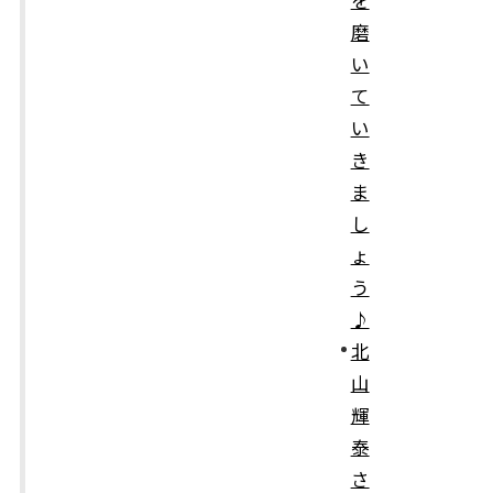
磨
い
て
い
き
ま
し
ょ
う
♪
北
山
輝
泰
さ