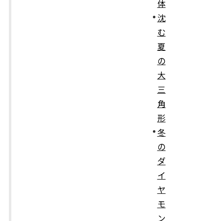
体
沈
む
夏
の
大
三
角
形
冬
の
ダ
イ
ヤ
モ
ン