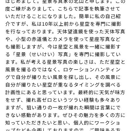
はじめまして。星景写真家の北山と申します。この
度ご縁がありまして、こちらで記事を執筆させて
いただけることになりました。簡単に私の自己紹
介ですが、私は10年以上前から星空を専門に撮影
を行なっております。天体望遠鏡を使った天体写真
や、小型の赤道儀とカメラを使って星座写真など
も撮影しますが、今は星空と風景を一緒に撮影す
る「星景（せいけい）写真」を専門に撮影してい
ます。私が考える星景写真の楽しさは、ただ星空と
風景を撮るのではなく、ロケーションハンティン
グで自分が撮りたい風景を探し出し、その風景に
自分が撮りたい星空が重なるタイミングを調べる
計画性にあると思っています。最終的に天気が味方
をせず、撮れ高ゼロというツラい経験も多々あり
ますが、狙い通りの一枚が撮れた瞬間は言葉にで
きない感動があります。ぜひその魅力を多くの方に
知っていただきたいと思い、個人的にワークショ
ップなども企画しておりますので、ご興味ある方