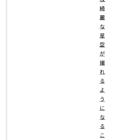
綺
麗
な
星
空
が
撮
れ
る
よ
う
に
な
る
こ