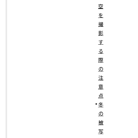
空
を
撮
影
す
る
際
の
注
意
点
冬
の
被
写