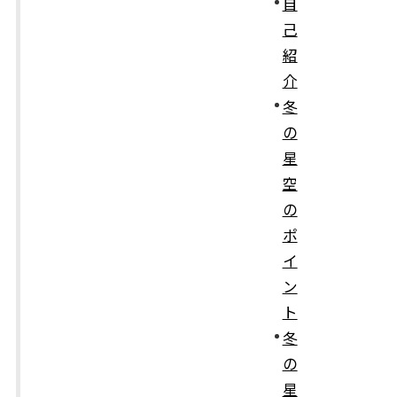
自
己
紹
介
冬
の
星
空
の
ポ
イ
ン
ト
冬
の
星