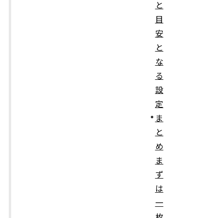
と
目
安
と
な
る
設
定
ま
と
め
ま
ず
は
一
枚