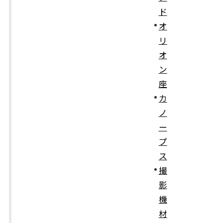
ド
オ
リ
オ
ン
座
カ
ノ
ー
プ
ス
撮
影
機
材