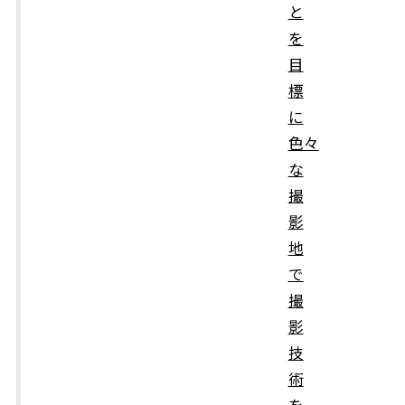
と
を
目
標
に
色々
な
撮
影
地
で
撮
影
技
術
を