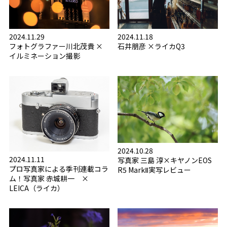
2024.11.18
2024.11.29
石井朋彦 ×ライカQ3
フォトグラファー川北茂貴 ×
イルミネーション撮影
2024.10.28
2024.11.11
写真家 三島 淳×キヤノンEOS
プロ写真家による季刊連載コラ
R5 MarkⅡ実写レビュー
ム！写真家 赤城耕一 ×
LEICA（ライカ）