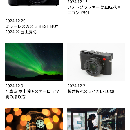
2024.12.13
フォトグラファー 鎌田風花×
ニコン Z50Ⅱ
2024.12.20
ミラーレスカメラ BEST BUY
2024 × 豊田慶記
2024.12.9
2024.12.2
写真家 梶山博明×オーロラ写
藤井智弘×ライカD-LUX8
真の撮り方