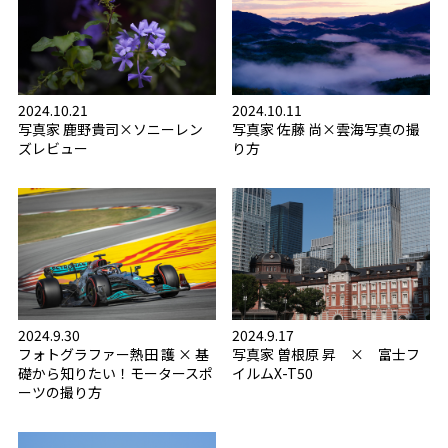
2024.10.21
2024.10.11
写真家 鹿野貴司×ソニーレン
写真家 佐藤 尚×雲海写真の撮
ズレビュー
り方
2024.9.30
2024.9.17
フォトグラファー熱田 護 × 基
写真家 曽根原 昇 × 富士フ
礎から知りたい！モータースポ
イルムX-T50
ーツの撮り方