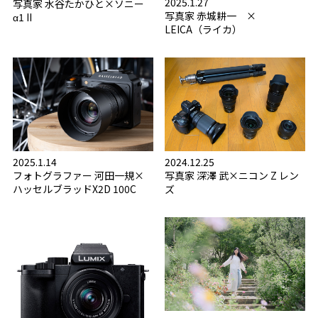
2025.1.27
写真家 水谷たかひと×ソニー
写真家 赤城耕一 ×
α1 II
LEICA（ライカ）
2025.1.14
2024.12.25
フォトグラファー 河田一規×
写真家 深澤 武×ニコン Z レン
ハッセルブラッドX2D 100C
ズ