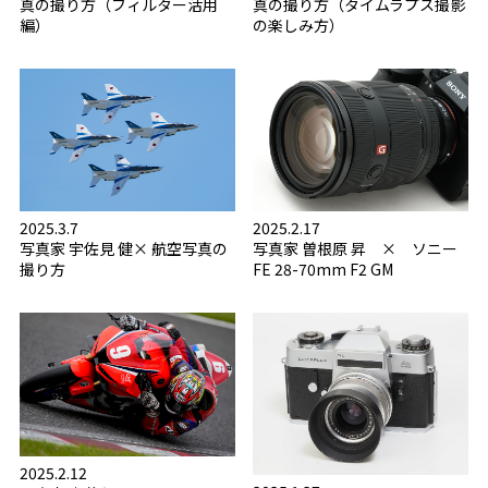
真の撮り方（フィルター活用
真の撮り方（タイムラプス撮影
編）
の楽しみ方）
2025.3.7
2025.2.17
写真家 宇佐見 健× 航空写真の
写真家 曽根原 昇 × ソニー
撮り方
FE 28-70mm F2 GM
2025.2.12