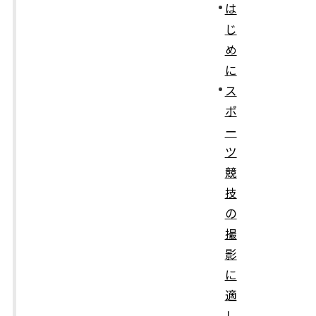
は
じ
め
に
ス
ポ
ー
ツ
競
技
の
撮
影
に
適
し