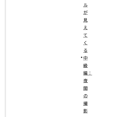
ル
が
見
え
て
く
る
中
級
編：
夜
間
の
撮
影