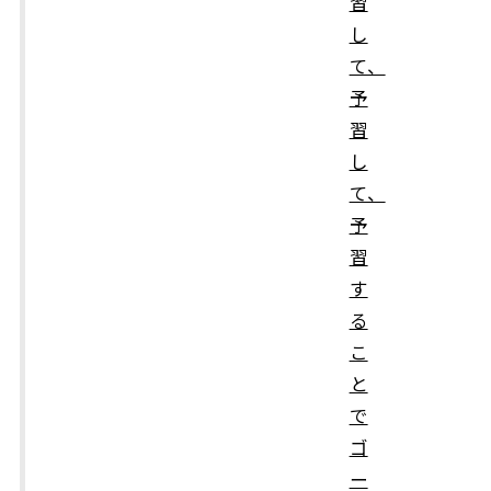
習
し
て、
予
習
し
て、
予
習
す
る
こ
と
で
ゴ
ー