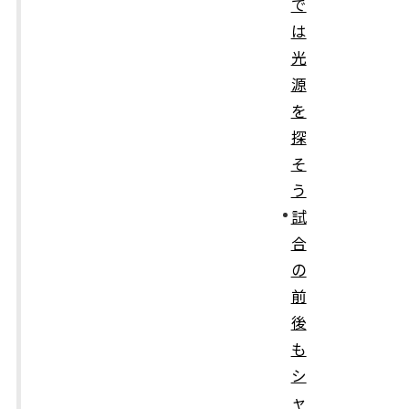
で
は
光
源
を
探
そ
う
試
合
の
前
後
も
シ
ャ