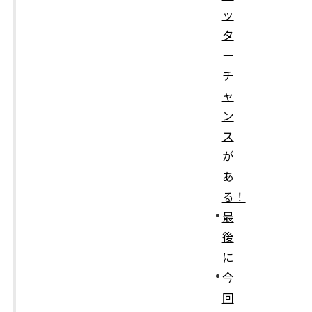
ッ
タ
ー
チ
ャ
ン
ス
が
あ
る！
最
後
に
今
回