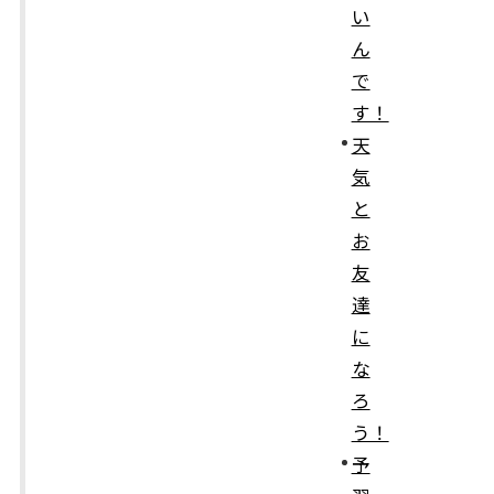
い
ん
で
す！
天
気
と
お
友
達
に
な
ろ
う！
予