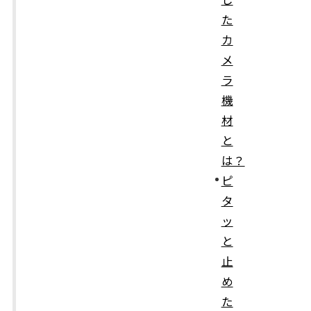
た
カ
メ
ラ
機
材
と
は？
ピ
タ
ッ
と
止
め
た