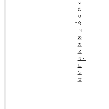
っ
た
り
今
回
の
カ
メ
ラ・
レ
ン
ズ