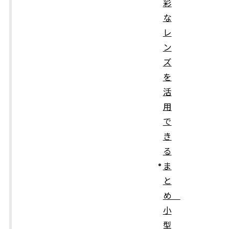
彩
な
レ
ン
ズ
を
活
用
で
き
る
ま
と
め
小
型