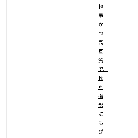
軽
量
か
つ
高
画
質
で、
動
画
撮
影
に
も
ぴ