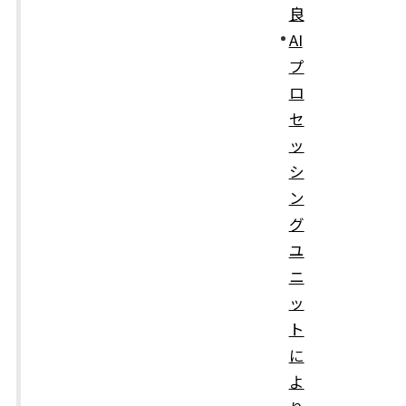
良
AI
プ
ロ
セ
ッ
シ
ン
グ
ユ
ニ
ッ
ト
に
よ