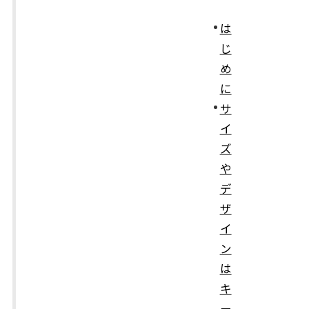
は
じ
め
に
サ
イ
ズ
や
デ
ザ
イ
ン
は
キ
ー