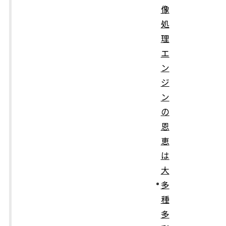
像
処
理
エ
ン
ジ
ン
の
恩
恵
は
大
多
種
多