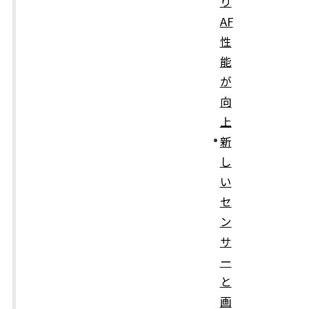
り
AF
性
能
が
向
上
新
し
い
セ
ン
サ
ー
と
画