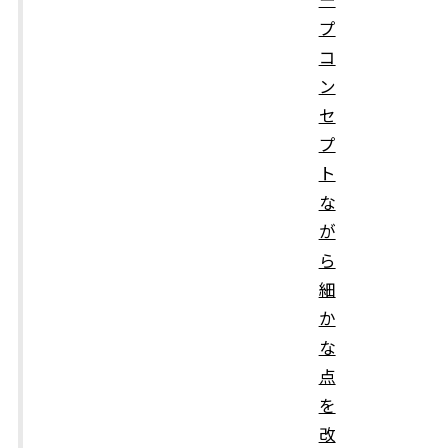
プ
コ
ン
セ
プ
ト
な
が
ら
細
か
な
点
を
改