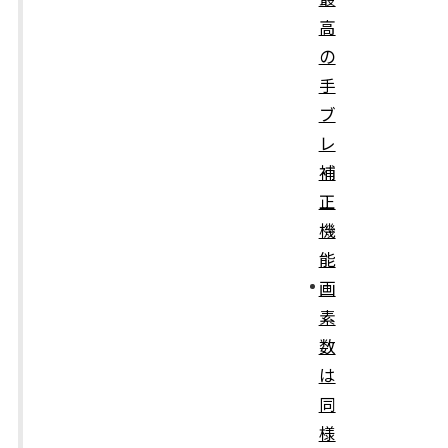
高
の
手
ブ
レ
補
正
機
能
画
素
数
は
同
様