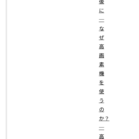
後
に
─
な
ぜ
高
画
素
機
を
使
う
の
か？
─
高