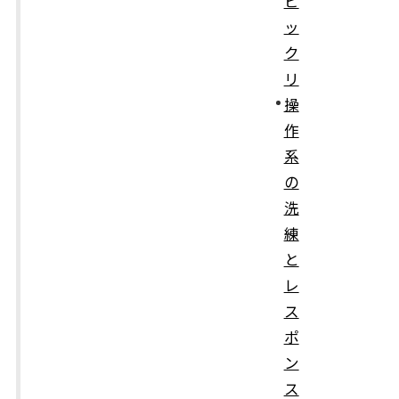
ビ
ッ
ク
リ
操
作
系
の
洗
練
と
レ
ス
ポ
ン
ス