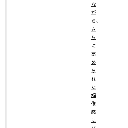
な
が
ら、
さ
ら
に
高
め
ら
れ
た
解
像
感
に