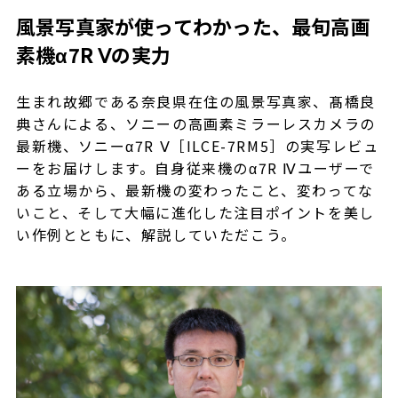
風景写真家が使ってわかった、最旬高画
素機α7R Ⅴの実力
生まれ故郷である奈良県在住の風景写真家、髙橋良
典さんによる、ソニーの高画素ミラーレスカメラの
最新機、ソニーα7R Ⅴ［ILCE-7RM5］の実写レビュ
ーをお届けします。自身従来機のα7R Ⅳユーザーで
ある立場から、最新機の変わったこと、変わってな
いこと、そして大幅に進化した注目ポイントを美し
い作例とともに、解説していただこう。