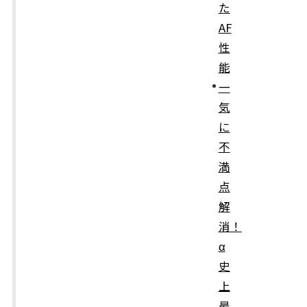
た
AF
性
能
一
気
に
不
満
点
解
消！
α
史
上
最