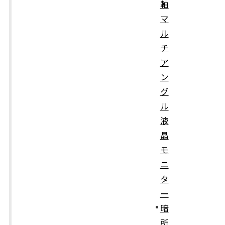
軸
マ
ル
チ
ア
ン
グ
ル
液
晶
モ
ニ
タ
ー
暗
所