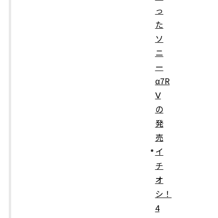
っ
た
ソ
ニ
ー
α7R
Ⅴ
の
発
売
イ
チ
オ
シ！
4