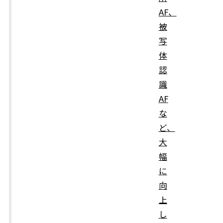
AF、
被
写
体
認
識
AF
な
ど、
大
幅
に
向
上
し