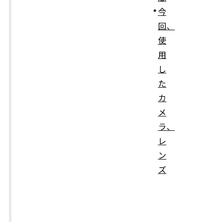
今
回、
使
用
し
た
カ
メ
ラ、
レ
ン
ズ