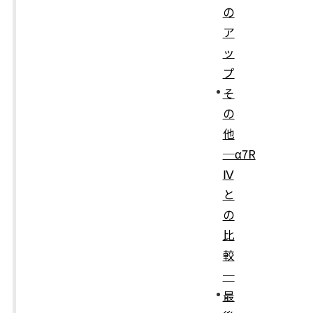
の
ア
ッ
プ
そ
の
他
─α7R
Ⅳ
と
の
比
較
─
最