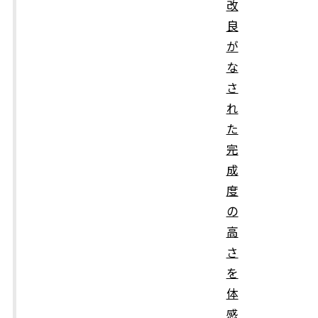
改
良
が
な
さ
れ
た
完
成
度
の
高
さ
を
体
感