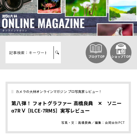
ブログTOP
ショップTOP
カメラの大林オンラインマガジン プロ写真家レビュー！
第八弾！ フォトグラファー 高橋良典 ✕ ソニー
α7R Ⅴ［ILCE-7RM5］実写レビュー
写真・文：高橋良典／編集：合同会社PCT